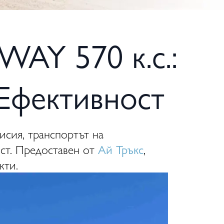
WAY 570 к.с.:
 Ефективност
исия, транспортът на
ост. Предоставен от
Ай Тръкс
,
кти.