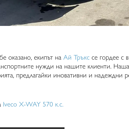
бе оказано, екипът на
Ай Тръкс
се гордее с 
анспортните нужди на нашите клиенти. Наша
рията, предлагайки иновативни и надеждни р
а
Iveco X-WAY 570 к.с.