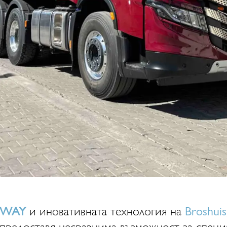
X-WAY
и иновативната технология на
Broshuis
 предоставя несравнима възможност за специ