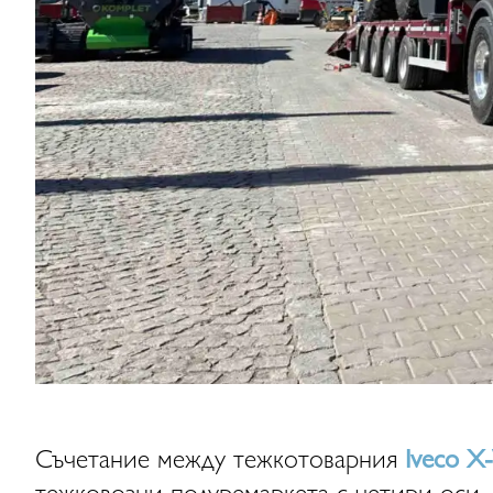
Съчетание между тежкотоварния
Iveco 
тежковозни полуремаркета с четири оси,