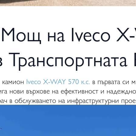
Мощ на Iveco X-
в Транспортната
н камион
Iveco X-WAY 570 к.с.
в първата си м
ига нови върхове на ефективност и надеждн
ач в обслужването на инфраструктурни прое