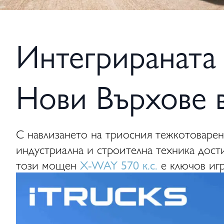
Интегрираната 
Нови Върхове 
С навлизането на триосния тежкотоваре
индустриална и строителна техника дост
този мощен
X-WAY 570 к.с.
е ключов игр