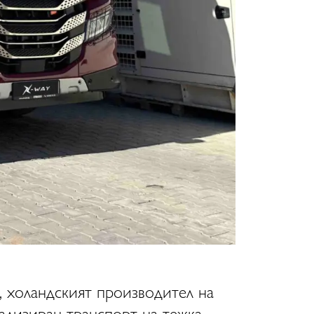
, холандският производител на
ализиран транспорт на тежка