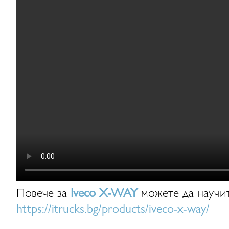
Повече за
Iveco X-WAY
можете да научит
https://itrucks.bg/products/iveco-x-way/