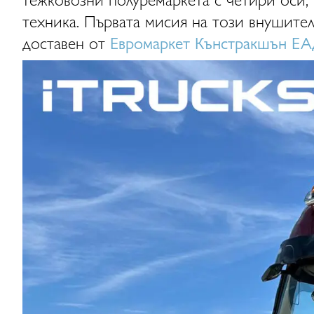
техника. Първата мисия на този внушите
доставен от
Евромаркет Кънстракшън Е