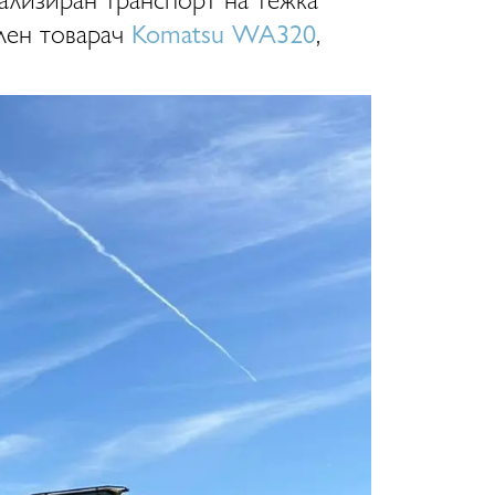
елен товарач
Komatsu WA320
,