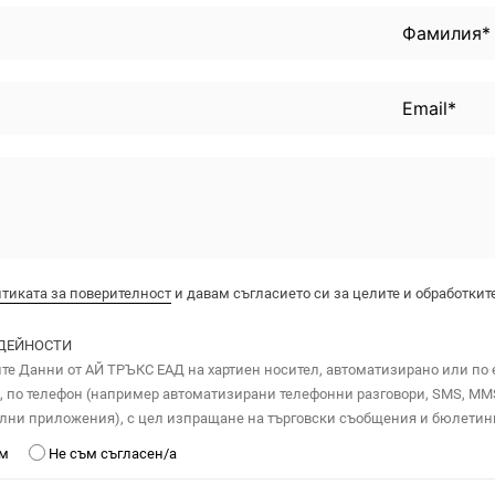
тиката за поверителност
и давам съгласието си за целите и обработките
ДЕЙНОСТИ
те Данни от АЙ ТРЪКС ЕАД на хартиен носител, автоматизирано или по 
 по телефон (например автоматизирани телефонни разговори, SMS, MMS
лни приложения), с цел изпращане на търговски съобщения и бюлетини,
ъм
Не съм съгласен/а