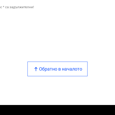
с * са задължителни!
Обратно в началото