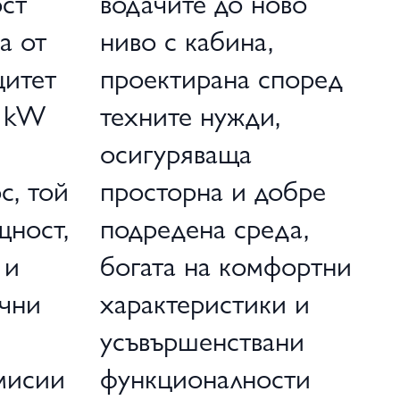
ост
водачите до ново
а от
ниво с кабина,
цитет
проектирана според
0 kW
техните нужди,
осигуряваща
с, той
просторна и добре
щност,
подредена среда,
 и
богата на комфортни
ични
характеристики и
усъвършенствани
мисии
функционалности