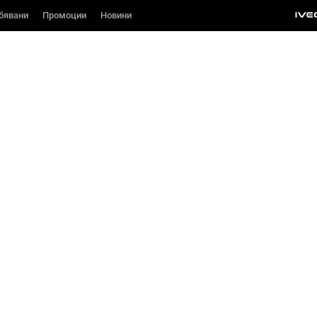
бявани
бявани
Промоции
Промоции
Новини
Новини