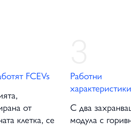
3
аботят FCEVs
Работни
характеристик
ията,
ирана от
С два захранв
ата клетка, се
модула с горив