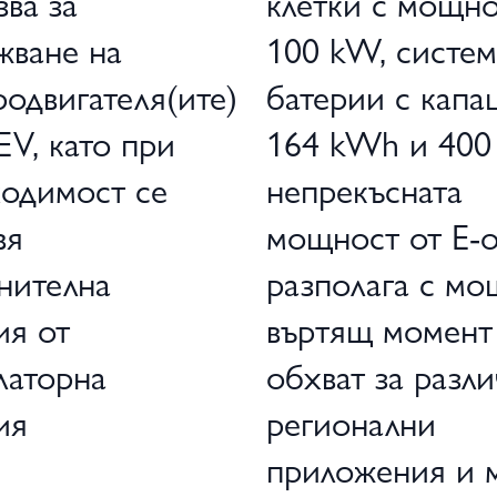
зва за
клетки с мощн
жване на
100 kW, систем
родвигателя(ите)
батерии с капа
EV, като при
164 kWh и 40
одимост се
непрекъсната
вя
мощност от E-о
нителна
разполага с мо
ия от
въртящ момент
латорна
обхват за разл
ия
регионални
приложения и 