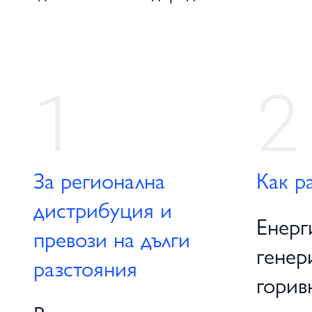
1
2
За регионална
Как р
дистрибуция и
Енерг
превози на дълги
генер
разстояния
горивн