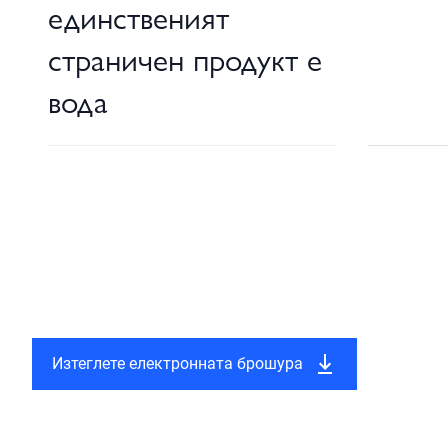
единственият
страничен продукт е
вода
Изтеглете електронната брошура