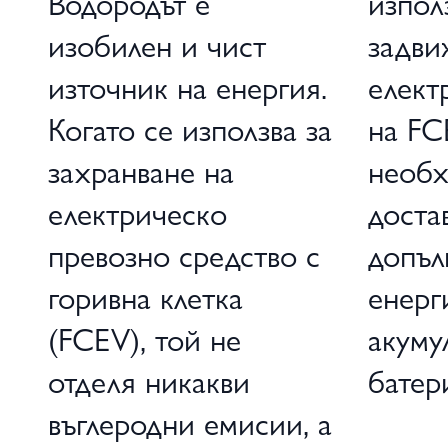
Водородът е
изпол
изобилен и чист
задви
източник на енергия.
елект
Когато се използва за
на FC
захранване на
необх
електрическо
доста
превозно средство с
допъл
горивна клетка
енерг
(FCEV), той не
акуму
отделя никакви
батер
въглеродни емисии, а