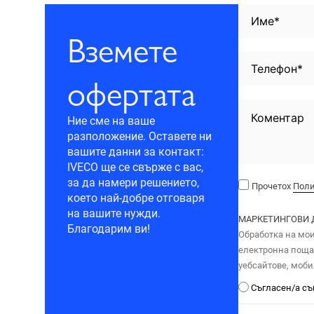
Вземете
офертата
Ние сме на ваше
разположение. Оставете ни
вашите данни за контакт:
IVECO ще се свърже с вас,
за да намери решението,
Прочетох
Поли
което най-добре отговаря
на вашите нужди.
МАРКЕТИНГОВИ 
Благодарим ви!
Обработка на мои
електронна поща,
уебсайтове, моби
Съгласен/а с