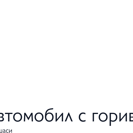
втомобил с горив
шаси