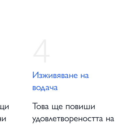
4
Изживяване на
и
водача
ащи
Това ще повиши
ни
удовлетвореността на